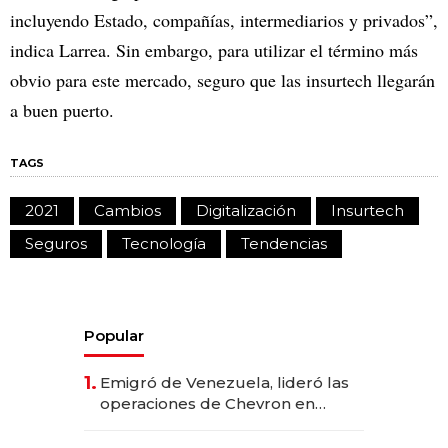
incluyendo Estado, compañías, intermediarios y privados”,
indica Larrea. Sin embargo, para utilizar el término más
obvio para este mercado, seguro que las insurtech llegarán
a buen puerto.
TAGS
2021
Cambios
Digitalización
Insurtech
Seguros
Tecnología
Tendencias
Popular
1.
Emigró de Venezuela, lideró las
operaciones de Chevron en
EE.UU. y hoy es la única mujer
CEO en Vaca Muerta