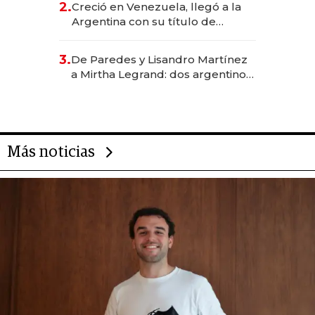
2.
Creció en Venezuela, llegó a la
Argentina con su título de
abogado y construyó un imperio
gastronómico que revoluciona
3.
De Paredes y Lisandro Martínez
las marcas "fast premium"
a Mirtha Legrand: dos argentinos
impulsan el negocio del wellness
deportivo y el cuidado corporal
Más noticias