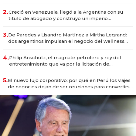
Vaca Muerta
2.
Creció en Venezuela, llegó a la Argentina con su
título de abogado y construyó un imperio
gastronómico que revoluciona las marcas "fast
premium"
3.
De Paredes y Lisandro Martínez a Mirtha Legrand:
dos argentinos impulsan el negocio del wellness
deportivo y el cuidado corporal
4.
Philip Anschutz, el magnate petrolero y rey del
entretenimiento que va por la licitación de
Tecnópolis junto a Fénix
5.
El nuevo lujo corporativo: por qué en Perú los viajes
de negocios dejan de ser reuniones para convertirse
en experiencias transformadoras