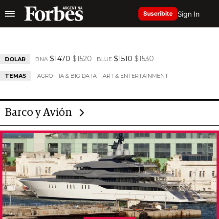
Sign In
Suscribite
$1470
$1520
$1510
$1530
DOLAR
BNA
BLUE
TEMAS
AGRO
IA & BIG DATA
ART & ENTERTAINMENT
Barco y Avión