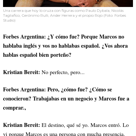
Una carrera que hoy lo cruza con figuras como Paulo Dybala, Nicolás
Tagliafico, Gerónimo Rulli, Ander Herrera y el propio Rojo (Foto: Forbes
Studio)
Forbes Argentina: ¿Y cómo fue? Porque Marcos no
hablaba inglés y vos no hablabas español. ¿Vos ahora
hablas español bien porteño?
Kristian Bereit:
No perfecto, pero...
Forbes Argentina: Pero, ¿cómo fue? ¿Cómo se
conocieron? Trabajabas en un negocio y Marcos fue a
comprar.,
Kristian Bereit:
El destino, qué sé yo. Marcos entró. Lo
vi porque Marcos es una persona con mucha presencia.