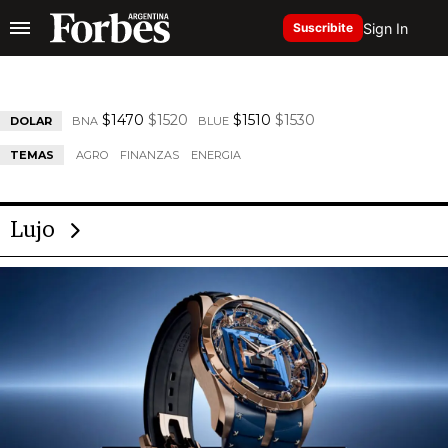
Sign In
Suscribite
$1470
$1520
$1510
$1530
DOLAR
BNA
BLUE
TEMAS
AGRO
FINANZAS
ENERGIA
Lujo