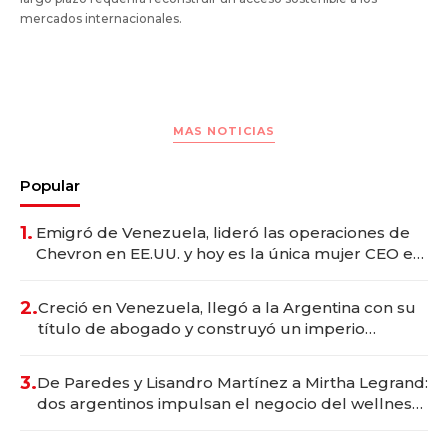
mercados internacionales.
MAS NOTICIAS
Popular
1.
Emigró de Venezuela, lideró las operaciones de
Chevron en EE.UU. y hoy es la única mujer CEO en
Vaca Muerta
2.
Creció en Venezuela, llegó a la Argentina con su
título de abogado y construyó un imperio
gastronómico que revoluciona las marcas "fast
premium"
3.
De Paredes y Lisandro Martínez a Mirtha Legrand:
dos argentinos impulsan el negocio del wellness
deportivo y el cuidado corporal