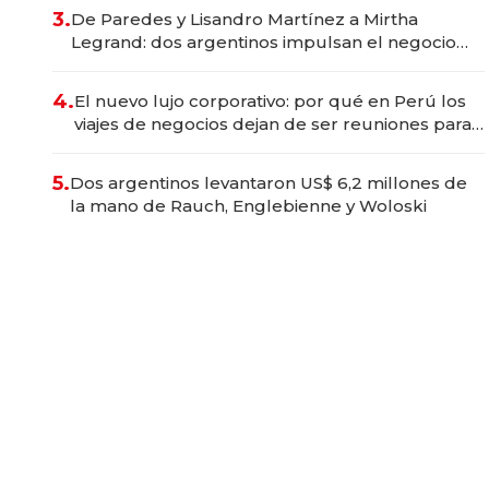
premium"
3.
De Paredes y Lisandro Martínez a Mirtha
Legrand: dos argentinos impulsan el negocio
del wellness deportivo y el cuidado corporal
4.
El nuevo lujo corporativo: por qué en Perú los
viajes de negocios dejan de ser reuniones para
convertirse en experiencias transformadoras
5.
Dos argentinos levantaron US$ 6,2 millones de
la mano de Rauch, Englebienne y Woloski