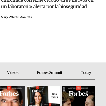
entrenada con ADN creó 16 virus nuevos en
un laboratorio: alerta por la bioseguridad
Mary Whitfill Roeloffs
Videos
Forbes Summit
Today