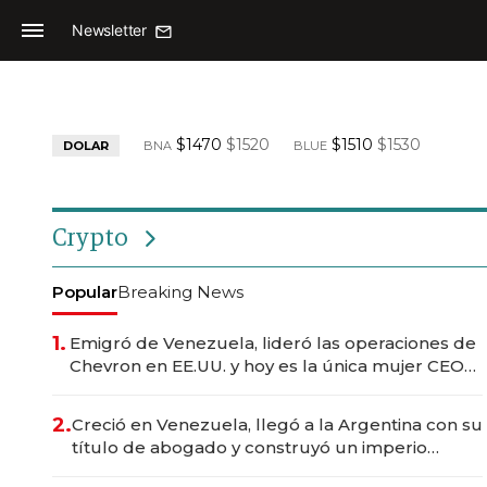
Newsletter
$1470
$1520
$1510
$1530
DOLAR
BNA
BLUE
Crypto
Popular
Breaking News
1.
Emigró de Venezuela, lideró las operaciones de
Chevron en EE.UU. y hoy es la única mujer CEO
en Vaca Muerta
2.
Creció en Venezuela, llegó a la Argentina con su
título de abogado y construyó un imperio
gastronómico que revoluciona las marcas "fast