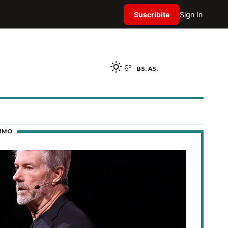
Suscribite
Sign In
6°
BS. AS.
TIMO