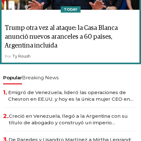
TODAY
Trump otra vez al ataque: la Casa Blanca
anunció nuevos aranceles a 60 países,
Argentina incluida
Por
Ty Roush
Popular
Breaking News
1.
Emigró de Venezuela, lideró las operaciones de
Chevron en EE.UU. y hoy es la única mujer CEO en
Vaca Muerta
2.
Creció en Venezuela, llegó a la Argentina con su
título de abogado y construyó un imperio
gastronómico que revoluciona las marcas "fast
premium"
3.
De Paredes y Lisandro Martínez a Mirtha Legrand: