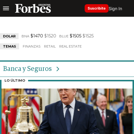
Sign In
Suscribite
$1470
$1520
$1505
$1525
DOLAR
BNA
BLUE
TEMAS
FINANZAS
RETAIL
REAL ESTATE
Banca y Seguros
LO ÚLTIMO