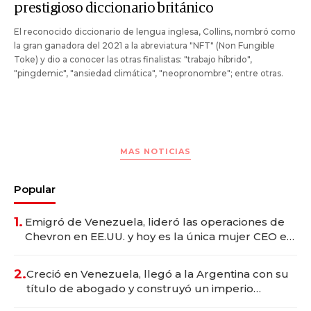
prestigioso diccionario británico
El reconocido diccionario de lengua inglesa, Collins, nombró como
la gran ganadora del 2021 a la abreviatura "NFT" (Non Fungible
Toke) y dio a conocer las otras finalistas: "trabajo híbrido",
"pingdemic", "ansiedad climática", "neopronombre"; entre otras.
MAS NOTICIAS
Popular
1.
Emigró de Venezuela, lideró las operaciones de
Chevron en EE.UU. y hoy es la única mujer CEO en
Vaca Muerta
2.
Creció en Venezuela, llegó a la Argentina con su
título de abogado y construyó un imperio
gastronómico que revoluciona las marcas "fast