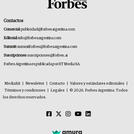
Contactos
Comercial:
publicidad@forbesargentina.com
Editorial:
info@forbesargentina.com
Summit:
summitforbes@forbesargentina.com
Suscripciones:
suscripciones@forbes.ar
Forbes Argentina es publicada por HT Media SA.
MediaKit
|
Newsletter
|
Contacto
|
Valores y estándares editoriales
|
Términos y condiciones
|
Legales
|
© 2026. Forbes Argentina. Todos
los derechos reservados.