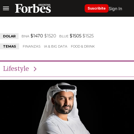
Sign In
Suscribite
$1470
$1520
$1505
$1525
DOLAR
BNA
BLUE
TEMAS
FINANZAS
IA & BIG DATA
FOOD & DRINK
Lifestyle