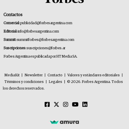
Contactos
Comercial:
publicidad@forbesargentina.com
Editorial:
info@forbesargentina.com
Summit:
summitforbes@forbesargentina.com
Suscripciones:
suscripciones@forbes.ar
Forbes Argentina es publicada por HT Media SA.
MediaKit
|
Newsletter
|
Contacto
|
Valores y estándares editoriales
|
Términos y condiciones
|
Legales
|
© 2026. Forbes Argentina. Todos
los derechos reservados.