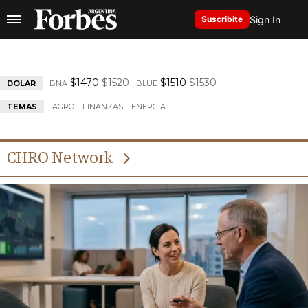
Sign In
Suscribite
$1470
$1520
$1510
$1530
DOLAR
BNA
BLUE
TEMAS
AGRO
FINANZAS
ENERGIA
CHRO Network