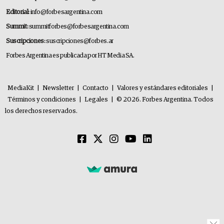
Editorial:
info@forbesargentina.com
Summit:
summitforbes@forbesargentina.com
Suscripciones:
suscripciones@forbes.ar
Forbes Argentina es publicada por HT Media SA.
MediaKit
|
Newsletter
|
Contacto
|
Valores y estándares editoriales
|
Términos y condiciones
|
Legales
|
© 2026. Forbes Argentina. Todos
los derechos reservados.