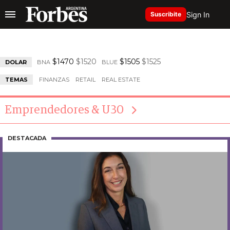
Sign In
Suscribite
$1470
$1520
$1505
$1525
DOLAR
BNA
BLUE
TEMAS
FINANZAS
RETAIL
REAL ESTATE
Emprendedores & U30
DESTACADA