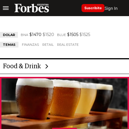
Sign In
Suscribite
$1470
$1520
$1505
$1525
DOLAR
BNA
BLUE
TEMAS
FINANZAS
RETAIL
REAL ESTATE
Food & Drink