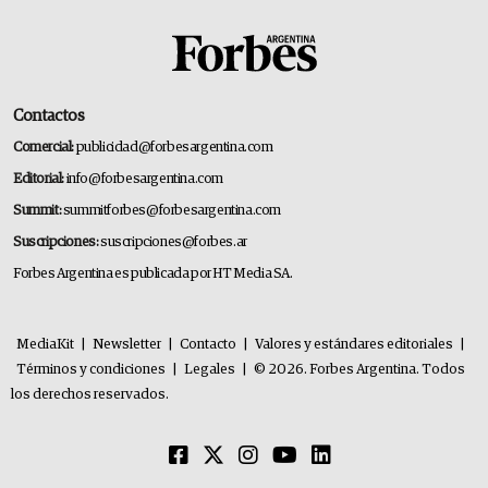
Contactos
Comercial:
publicidad@forbesargentina.com
Editorial:
info@forbesargentina.com
Summit:
summitforbes@forbesargentina.com
Suscripciones:
suscripciones@forbes.ar
Forbes Argentina es publicada por HT Media SA.
MediaKit
|
Newsletter
|
Contacto
|
Valores y estándares editoriales
|
Términos y condiciones
|
Legales
|
© 2026. Forbes Argentina. Todos
los derechos reservados.