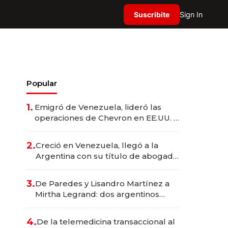
Suscribite
Sign In
Popular
1.
Emigró de Venezuela, lideró las
operaciones de Chevron en EE.UU. y
hoy es la única mujer CEO en Vaca
Muerta
2.
Creció en Venezuela, llegó a la
Argentina con su título de abogado
y construyó un imperio
gastronómico que revoluciona las
3.
De Paredes y Lisandro Martínez a
marcas "fast premium"
Mirtha Legrand: dos argentinos
impulsan el negocio del wellness
deportivo y el cuidado corporal
4.
De la telemedicina transaccional al