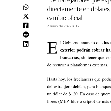
Los trabajadores que expo
directamente en dólares, 
cambio oficial.
2 Junio de 2022 16.15
E
los
l Gobierno anunció que
exterior podrán cobrar ha
bancarias
, sin tener que ve
de recurrir a plataformas externas.
Hasta hoy, los freelancers que podí
del extranjero debían, para blanque
un dólar de $120. En caso de querer
libres (MEP, blue o cripto) de más