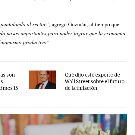
apuntalando al sector”
, agregó Guzmán, al tiempo que
do pasos importantes para poder lograr que la economía
dinamismo productivo”
.
tas son
Qué dijo este experto de
ás
Wall Street sobre el futuro
ltimos 15
de la inflación