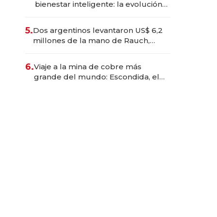
bienestar inteligente: la evolución
de doc24 para transformar a las
organizaciones
5.
Dos argentinos levantaron US$ 6,2
millones de la mano de Rauch,
Englebienne y Woloski
6.
Viaje a la mina de cobre más
grande del mundo: Escondida, el
gigante chileno que exporta US$
14.000 millones anuales