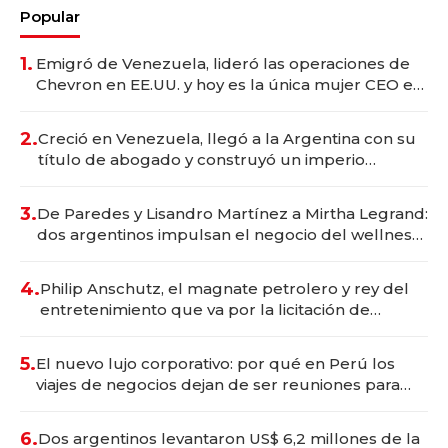
Popular
1.
Emigró de Venezuela, lideró las operaciones de
Chevron en EE.UU. y hoy es la única mujer CEO en
Vaca Muerta
2.
Creció en Venezuela, llegó a la Argentina con su
título de abogado y construyó un imperio
gastronómico que revoluciona las marcas "fast
premium"
3.
De Paredes y Lisandro Martínez a Mirtha Legrand:
dos argentinos impulsan el negocio del wellness
deportivo y el cuidado corporal
4.
Philip Anschutz, el magnate petrolero y rey del
entretenimiento que va por la licitación de
Tecnópolis junto a Fénix
5.
El nuevo lujo corporativo: por qué en Perú los
viajes de negocios dejan de ser reuniones para
convertirse en experiencias transformadoras
6.
Dos argentinos levantaron US$ 6,2 millones de la