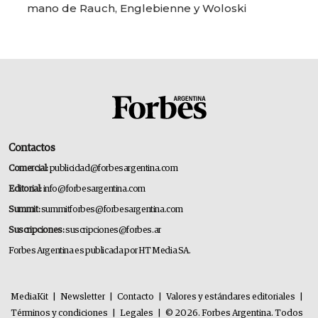
mano de Rauch, Englebienne y Woloski
Contactos
Comercial:
publicidad@forbesargentina.com
Editorial:
info@forbesargentina.com
Summit:
summitforbes@forbesargentina.com
Suscripciones:
suscripciones@forbes.ar
Forbes Argentina es publicada por HT Media SA.
MediaKit
|
Newsletter
|
Contacto
|
Valores y estándares editoriales
|
Términos y condiciones
|
Legales
|
© 2026. Forbes Argentina. Todos