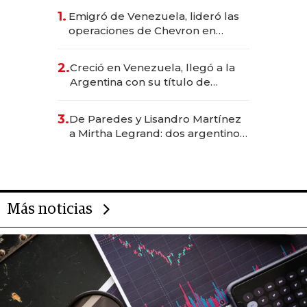
1.
Emigró de Venezuela, lideró las
operaciones de Chevron en
EE.UU. y hoy es la única mujer
CEO en Vaca Muerta
2.
Creció en Venezuela, llegó a la
Argentina con su título de
abogado y construyó un imperio
gastronómico que revoluciona
3.
De Paredes y Lisandro Martínez
las marcas "fast premium"
a Mirtha Legrand: dos argentinos
impulsan el negocio del wellness
deportivo y el cuidado corporal
Más noticias