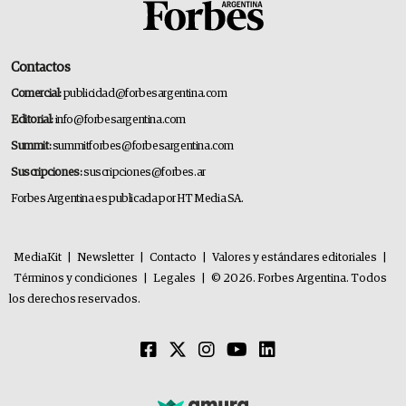
Contactos
Comercial:
publicidad@forbesargentina.com
Editorial:
info@forbesargentina.com
Summit:
summitforbes@forbesargentina.com
Suscripciones:
suscripciones@forbes.ar
Forbes Argentina es publicada por HT Media SA.
MediaKit
|
Newsletter
|
Contacto
|
Valores y estándares editoriales
|
Términos y condiciones
|
Legales
|
© 2026. Forbes Argentina. Todos
los derechos reservados.