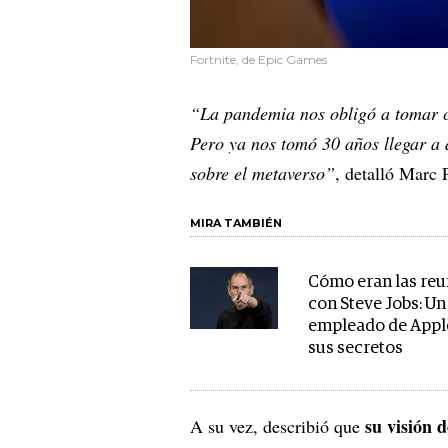
Fortnite, de Epic Games
“La pandemia nos obligó a tomar co
Pero ya nos tomó 30 años llegar a
sobre el metaverso”
, detalló Marc P
MIRA TAMBIÉN
Cómo eran las re
con Steve Jobs: Un
empleado de Appl
sus secretos
su visión 
A su vez, describió que