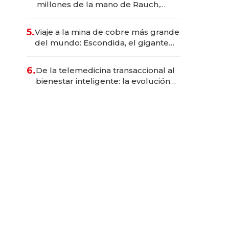
millones de la mano de Rauch,
Englebienne y Woloski
5.
Viaje a la mina de cobre más grande
del mundo: Escondida, el gigante
chileno que exporta US$ 14.000
millones anuales
6.
De la telemedicina transaccional al
bienestar inteligente: la evolución
de doc24 para transformar a las
organizaciones