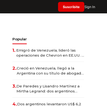
Suscribite
Sign In
Popular
1.
Emigró de Venezuela, lideró las
operaciones de Chevron en EE.UU. y
hoy es la única mujer CEO en Vaca
Muerta
2.
Creció en Venezuela, llegó a la
Argentina con su título de abogado
y construyó un imperio
gastronómico que revoluciona las
3.
De Paredes y Lisandro Martínez a
marcas "fast premium"
Mirtha Legrand: dos argentinos
impulsan el negocio del wellness
deportivo y el cuidado corporal
4.
Dos argentinos levantaron US$ 6,2