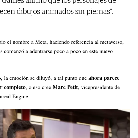
c Games afirmó que los personajes de
recen dibujos animados sin piernas".
io el nombre a Meta, haciendo referencia al metaverso,
tas comenzó a adentrarse poco a poco en este nuevo
ahora parece
, la emoción se diluyó, a tal punto que
or completo
Marc Petit
, o eso cree
, vicepresidente de
nreal Engine.