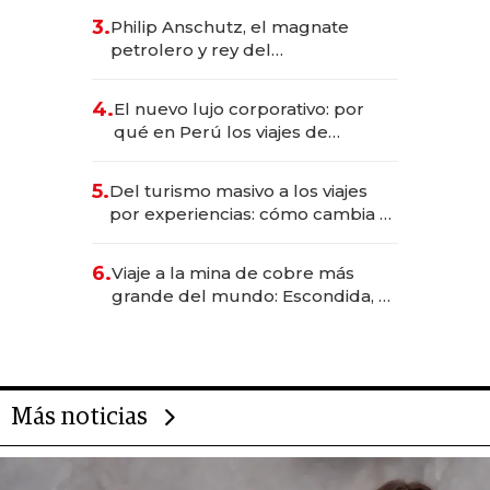
deportivo y el cuidado corporal
3.
Philip Anschutz, el magnate
petrolero y rey del
entretenimiento que va por la
licitación de Tecnópolis junto a
4.
El nuevo lujo corporativo: por
Fénix
qué en Perú los viajes de
negocios dejan de ser reuniones
para convertirse en experiencias
5.
Del turismo masivo a los viajes
transformadoras
por experiencias: cómo cambia el
negocio de la asistencia al viajero
6.
Viaje a la mina de cobre más
grande del mundo: Escondida, el
gigante chileno que exporta US$
14.000 millones anuales
Más noticias