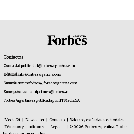
Contactos
Comercial:
publicidad@forbesargentina.com
Editorial:
info@forbesargentina.com
Summit:
summitforbes@forbesargentina.com
Suscripciones:
suscripciones@forbes.ar
Forbes Argentina es publicada por HT Media SA.
MediaKit
|
Newsletter
|
Contacto
|
Valores y estándares editoriales
|
Términos y condiciones
|
Legales
|
© 2026. Forbes Argentina. Todos
los derechos reservados.