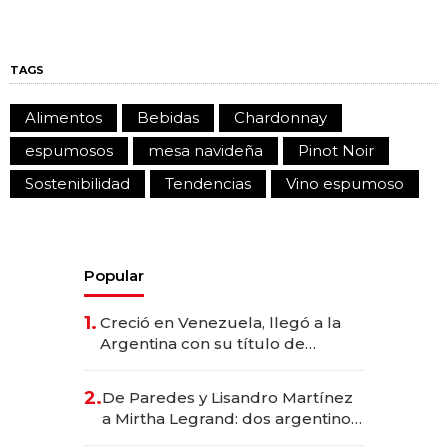
TAGS
Alimentos
Bebidas
Chardonnay
espumosos
mesa navideña
Pinot Noir
Sostenibilidad
Tendencias
Vino espumoso
Popular
1.
Creció en Venezuela, llegó a la
Argentina con su título de
abogado y construyó un imperio
gastronómico que revoluciona
2.
De Paredes y Lisandro Martínez
las marcas "fast premium"
a Mirtha Legrand: dos argentinos
impulsan el negocio del wellness