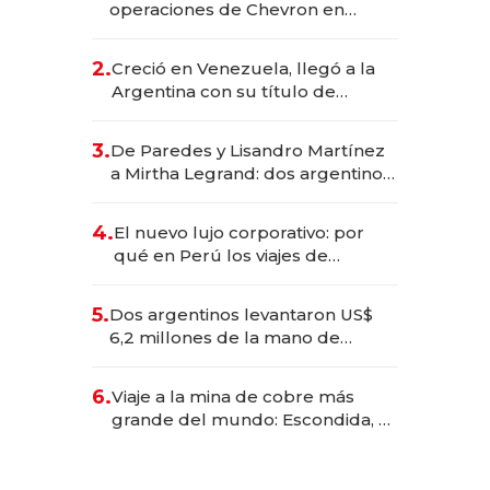
operaciones de Chevron en
EE.UU. y hoy es la única mujer
CEO en Vaca Muerta
2.
Creció en Venezuela, llegó a la
Argentina con su título de
abogado y construyó un imperio
gastronómico que revoluciona
3.
De Paredes y Lisandro Martínez
las marcas "fast premium"
a Mirtha Legrand: dos argentinos
impulsan el negocio del wellness
deportivo y el cuidado corporal
4.
El nuevo lujo corporativo: por
qué en Perú los viajes de
negocios dejan de ser reuniones
para convertirse en experiencias
5.
Dos argentinos levantaron US$
transformadoras
6,2 millones de la mano de
Rauch, Englebienne y Woloski
6.
Viaje a la mina de cobre más
grande del mundo: Escondida, el
gigante chileno que exporta US$
14.000 millones anuales