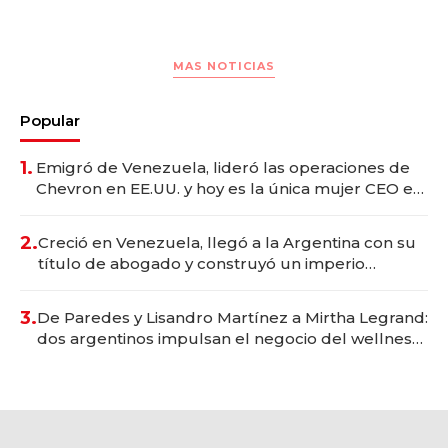
MAS NOTICIAS
Popular
1.
Emigró de Venezuela, lideró las operaciones de
Chevron en EE.UU. y hoy es la única mujer CEO en
Vaca Muerta
2.
Creció en Venezuela, llegó a la Argentina con su
título de abogado y construyó un imperio
gastronómico que revoluciona las marcas "fast
premium"
3.
De Paredes y Lisandro Martínez a Mirtha Legrand:
dos argentinos impulsan el negocio del wellness
deportivo y el cuidado corporal