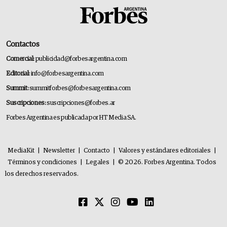
Contactos
Comercial:
publicidad@forbesargentina.com
Editorial:
info@forbesargentina.com
Summit:
summitforbes@forbesargentina.com
Suscripciones:
suscripciones@forbes.ar
Forbes Argentina es publicada por HT Media SA.
MediaKit
|
Newsletter
|
Contacto
|
Valores y estándares editoriales
|
Términos y condiciones
|
Legales
|
© 2026. Forbes Argentina. Todos
los derechos reservados.