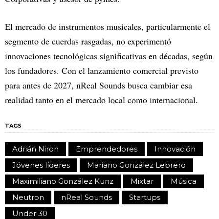
El mercado de instrumentos musicales, particularmente el
segmento de cuerdas rasgadas, no experimentó
innovaciones tecnológicas significativas en décadas, según
los fundadores. Con el lanzamiento comercial previsto
para antes de 2027, nReal Sounds busca cambiar esa
realidad tanto en el mercado local como internacional.
TAGS
Adrián Niron
Emprendedores
Innovación
Jóvenes líderes
Mariano González Lebrero
Maximiliano González Kunz
Mixtar
Música
Neutron
nReal Sounds
Startups
Under 30