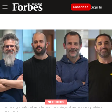
Sign In
Suscribite
NEGOCIOS
mariano gonzalez lebrero, lucas rubinstein,esteban mocskos y adrian
niron, de nr