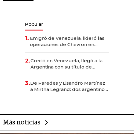
Popular
1.
Emigró de Venezuela, lideró las
operaciones de Chevron en
EE.UU. y hoy es la única mujer
CEO en Vaca Muerta
2.
Creció en Venezuela, llegó a la
Argentina con su título de
abogado y construyó un imperio
gastronómico que revoluciona
3.
De Paredes y Lisandro Martínez
las marcas "fast premium"
a Mirtha Legrand: dos argentinos
impulsan el negocio del wellness
deportivo y el cuidado corporal
Más noticias