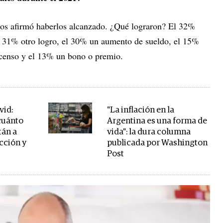
dos afirmó haberlos alcanzado. ¿Qué lograron? El 32%
l 31% otro logro, el 30% un aumento de sueldo, el 15%
scenso y el 13% un bono o premio.
vid:
"La inflación en la
 cuánto
Argentina es una forma de
tán a
vida": la dura columna
cción y
publicada por Washington
Post