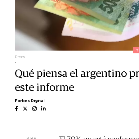
T
Pesos
.
Qué piensa el argentino p
este informe
Forbes Digital
SHARE