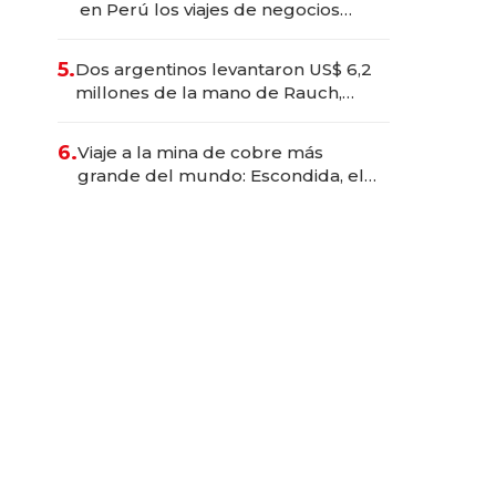
en Perú los viajes de negocios
dejan de ser reuniones para
convertirse en experiencias
5.
Dos argentinos levantaron US$ 6,2
transformadoras
millones de la mano de Rauch,
Englebienne y Woloski
6.
Viaje a la mina de cobre más
grande del mundo: Escondida, el
gigante chileno que exporta US$
14.000 millones anuales