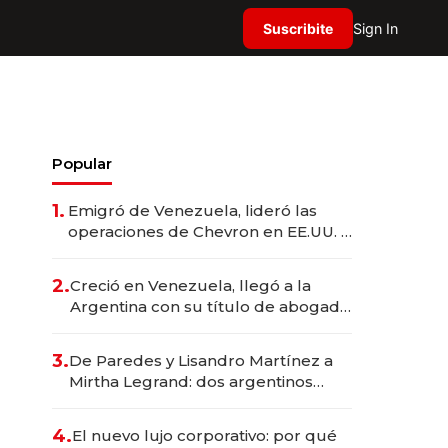
Suscribite
Sign In
Popular
1.
Emigró de Venezuela, lideró las
operaciones de Chevron en EE.UU. y
hoy es la única mujer CEO en Vaca
Muerta
2.
Creció en Venezuela, llegó a la
Argentina con su título de abogado
y construyó un imperio
gastronómico que revoluciona las
3.
De Paredes y Lisandro Martínez a
marcas "fast premium"
Mirtha Legrand: dos argentinos
impulsan el negocio del wellness
deportivo y el cuidado corporal
4.
El nuevo lujo corporativo: por qué