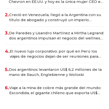
Chevron en EE.UU. y hoy es la única mujer CEO en
Vaca Muerta
2.
Creció en Venezuela, llegó a la Argentina con su
título de abogado y construyó un imperio
gastronómico que revoluciona las marcas "fast
premium"
3.
De Paredes y Lisandro Martínez a Mirtha Legrand:
dos argentinos impulsan el negocio del wellness
deportivo y el cuidado corporal
4.
El nuevo lujo corporativo: por qué en Perú los
viajes de negocios dejan de ser reuniones para
convertirse en experiencias transformadoras
5.
Dos argentinos levantaron US$ 6,2 millones de la
mano de Rauch, Englebienne y Woloski
6.
Viaje a la mina de cobre más grande del mundo:
Escondida, el gigante chileno que exporta US$
14.000 millones anuales