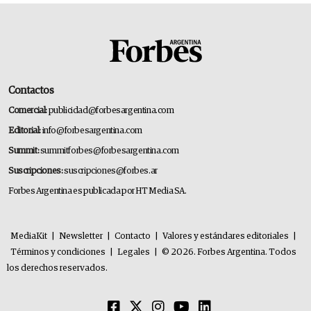
Contactos
Comercial:
publicidad@forbesargentina.com
Editorial:
info@forbesargentina.com
Summit:
summitforbes@forbesargentina.com
Suscripciones:
suscripciones@forbes.ar
Forbes Argentina es publicada por HT Media SA.
MediaKit
|
Newsletter
|
Contacto
|
Valores y estándares editoriales
|
Términos y condiciones
|
Legales
|
© 2026. Forbes Argentina. Todos
los derechos reservados.