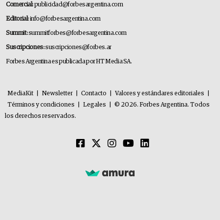
Comercial:
publicidad@forbesargentina.com
Editorial:
info@forbesargentina.com
Summit:
summitforbes@forbesargentina.com
Suscripciones:
suscripciones@forbes.ar
Forbes Argentina es publicada por HT Media SA.
MediaKit
|
Newsletter
|
Contacto
|
Valores y estándares editoriales
|
Términos y condiciones
|
Legales
|
© 2026. Forbes Argentina. Todos
los derechos reservados.