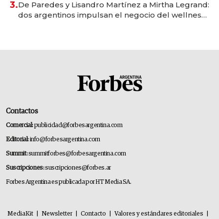
3.
De Paredes y Lisandro Martínez a Mirtha Legrand:
dos argentinos impulsan el negocio del wellness
deportivo y el cuidado corporal
Contactos
Comercial:
publicidad@forbesargentina.com
Editorial:
info@forbesargentina.com
Summit:
summitforbes@forbesargentina.com
Suscripciones:
suscripciones@forbes.ar
Forbes Argentina es publicada por HT Media SA.
MediaKit
|
Newsletter
|
Contacto
|
Valores y estándares editoriales
|