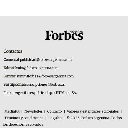
deportivo y el cuidado corporal
Contactos
Comercial:
publicidad@forbesargentina.com
Editorial:
info@forbesargentina.com
Summit:
summitforbes@forbesargentina.com
Suscripciones:
suscripciones@forbes.ar
Forbes Argentina es publicada por HT Media SA.
MediaKit
|
Newsletter
|
Contacto
|
Valores y estándares editoriales
|
Términos y condiciones
|
Legales
|
© 2026. Forbes Argentina. Todos
los derechos reservados.