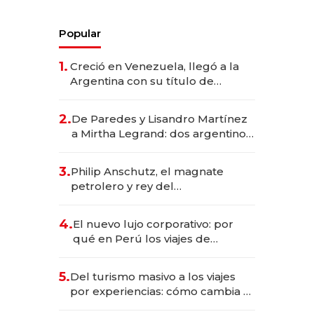
Popular
1.
Creció en Venezuela, llegó a la
Argentina con su título de
abogado y construyó un imperio
gastronómico que revoluciona
2.
De Paredes y Lisandro Martínez
las marcas "fast premium"
a Mirtha Legrand: dos argentinos
impulsan el negocio del wellness
deportivo y el cuidado corporal
3.
Philip Anschutz, el magnate
petrolero y rey del
entretenimiento que va por la
licitación de Tecnópolis junto a
4.
El nuevo lujo corporativo: por
Fénix
qué en Perú los viajes de
negocios dejan de ser reuniones
para convertirse en experiencias
5.
Del turismo masivo a los viajes
transformadoras
por experiencias: cómo cambia el
negocio de la asistencia al viajero