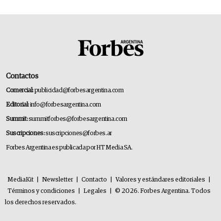
Contactos
Comercial:
publicidad@forbesargentina.com
Editorial:
info@forbesargentina.com
Summit:
summitforbes@forbesargentina.com
Suscripciones:
suscripciones@forbes.ar
Forbes Argentina es publicada por HT Media SA.
MediaKit
|
Newsletter
|
Contacto
|
Valores y estándares editoriales
|
Términos y condiciones
|
Legales
|
© 2026. Forbes Argentina. Todos
los derechos reservados.