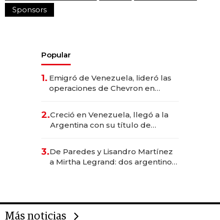
Sponsors
Popular
1.
Emigró de Venezuela, lideró las
operaciones de Chevron en
EE.UU. y hoy es la única mujer
CEO en Vaca Muerta
2.
Creció en Venezuela, llegó a la
Argentina con su título de
abogado y construyó un imperio
gastronómico que revoluciona
3.
De Paredes y Lisandro Martínez
las marcas "fast premium"
a Mirtha Legrand: dos argentinos
impulsan el negocio del wellness
deportivo y el cuidado corporal
Más noticias