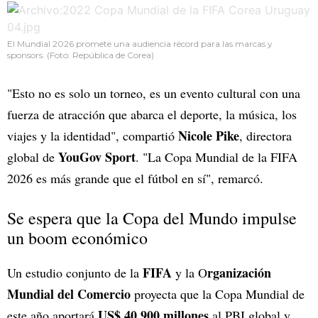
El Mundial 2026 promete una audiencia récord para las marcas y
sponsors. (Foto: República de Corea)
"Esto no es solo un torneo, es un evento cultural con una
fuerza de atracción que abarca el deporte, la música, los
Nicole Pike
viajes y la identidad", compartió
, directora
YouGov Sport
global de
. "La Copa Mundial de la FIFA
2026 es más grande que el fútbol en sí", remarcó.
Se espera que la Copa del Mundo impulse
un boom económico
FIFA
rganización
Un estudio conjunto de la
y la O
Mundial del Comercio
proyecta que la Copa Mundial de
US$ 40.900 millones
este año aportará
al PBI global y