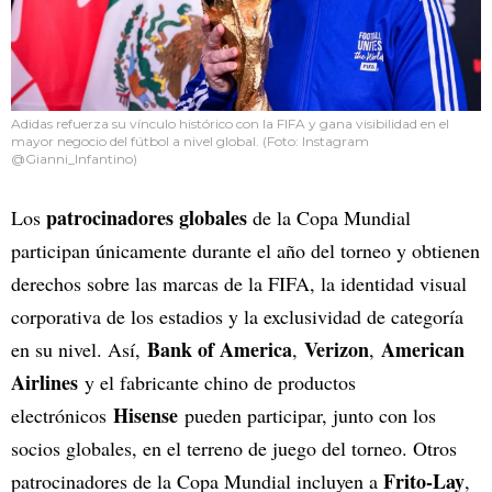
Adidas refuerza su vínculo histórico con la FIFA y gana visibilidad en el
mayor negocio del fútbol a nivel global. (Foto: Instagram
@Gianni_Infantino)
patrocinadores globales
Los
de la Copa Mundial
participan únicamente durante el año del torneo y obtienen
derechos sobre las marcas de la FIFA, la identidad visual
corporativa de los estadios y la exclusividad de categoría
Bank of America
Verizon
American
en su nivel. Así,
,
,
Airlines
y el fabricante chino de productos
Hisense
electrónicos
pueden participar, junto con los
socios globales, en el terreno de juego del torneo. Otros
Frito-Lay
patrocinadores de la Copa Mundial incluyen a
,