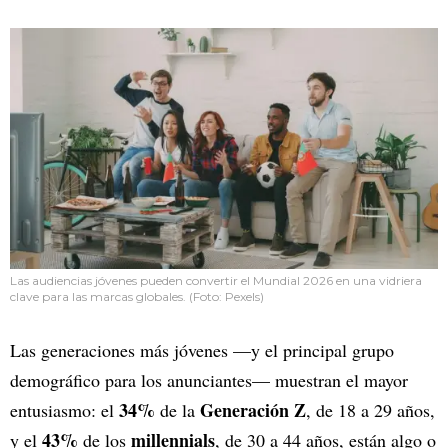
Las audiencias jóvenes pueden convertir el Mundial 2026 en una vidriera
clave para las marcas globales. (Foto: Pexels)
Las generaciones más jóvenes —y el principal grupo
demográfico para los anunciantes— muestran el mayor
34%
Generación Z
entusiasmo: el
de la
, de 18 a 29 años,
43%
millennials
y el
de los
, de 30 a 44 años, están algo o