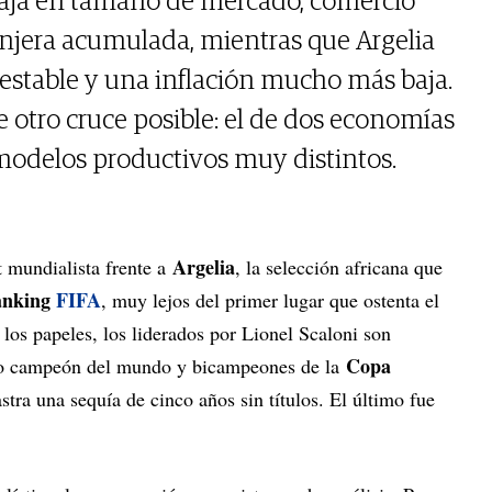
taja en tamaño de mercado, comercio
ranjera acumulada, mientras que Argelia
stable y una inflación mucho más baja.
e otro cruce posible: el de dos economías
 modelos productivos muy distintos.
Argelia
t mundialista frente a
, la selección africana que
anking
FIFA
, muy lejos del primer lugar que ostenta el
los papeles, los liderados por Lionel Scaloni son
Copa
timo campeón del mundo y bicampeones de la
astra una sequía de cinco años sin títulos. El último fue