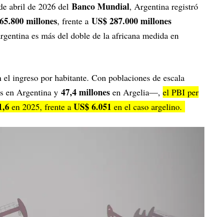
Banco Mundial
e abril de 2026 del
, Argentina registró
65.800 millones
US$ 287.000 millones
, frente a
argentina es más del doble de la africana medida en
 el ingreso por habitante. Con poblaciones de escala
47,4 millones
as en Argentina y
en Argelia—,
el PBI per
1,6
US$ 6.051
en 2025, frente a
en el caso argelino.