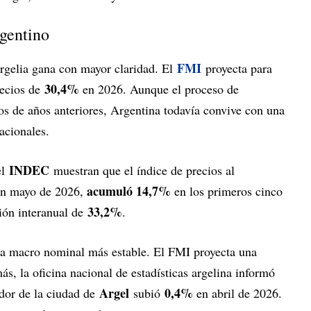
rgentino
FMI
Argelia gana con mayor claridad. El
proyecta para
30,4%
recios de
en 2026. Aunque el proceso de
cos de años anteriores, Argentina todavía convive con una
nacionales.
INDEC
el
muestran que el índice de precios al
acumuló 14,7%
n mayo de 2026,
en los primeros cinco
33,2%
ción interanual de
.
na macro nominal más estable. El FMI proyecta una
, la oficina nacional de estadísticas argelina informó
Argel
0,4%
idor de la ciudad de
subió
en abril de 2026.