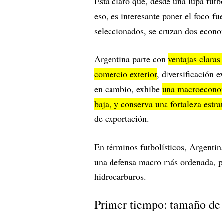
Está claro que, desde una lupa futb
eso, es interesante poner el foco 
seleccionados, se cruzan dos econo
Argentina parte con
ventajas clara
comercio exterior
, diversificación 
en cambio, exhibe
una macroeconom
baja, y conserva una fortaleza estr
de exportación.
En términos futbolísticos, Argentin
una defensa macro más ordenada, p
hidrocarburos.
Primer tiempo: tamaño de