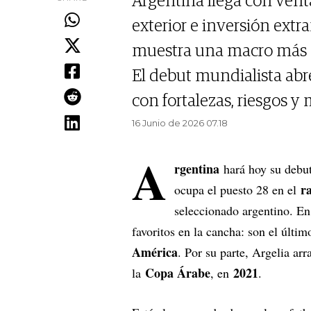
Argentina llega con ven
exterior e inversión ext
muestra una macro más e
El debut mundialista abr
con fortalezas, riesgos y
16 Junio de 2026 07.18
A
rgentina
hará hoy su debu
r
ocupa el puesto 28 en el
seleccionado argentino. En 
favoritos en la cancha: son el úl
América
. Por su parte, Argelia arr
Copa Árabe
2021
la
, en
.