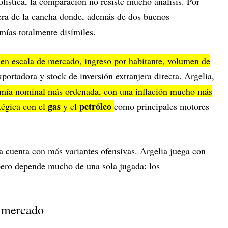
olística, la comparación no resiste mucho análisis. Por
fuera de la cancha donde, además de dos buenos
mías totalmente disímiles.
s en escala de mercado, ingreso por habitante, volumen de
exportadora y stock de inversión extranjera directa. Argelia,
ía nominal más ordenada, con una inflación mucho más
gas
petróleo
atégica con el
y el
como principales motores
a cuenta con más variantes ofensivas. Argelia juega con
ero depende mucho de una sola jugada: los
 mercado