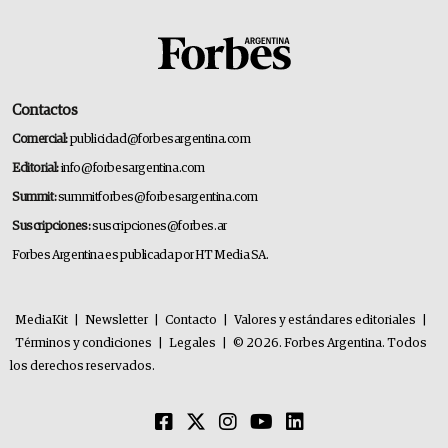
Contactos
Comercial:
publicidad@forbesargentina.com
Editorial:
info@forbesargentina.com
Summit:
summitforbes@forbesargentina.com
Suscripciones:
suscripciones@forbes.ar
Forbes Argentina es publicada por HT Media SA.
MediaKit
|
Newsletter
|
Contacto
|
Valores y estándares editoriales
|
Términos y condiciones
|
Legales
|
© 2026. Forbes Argentina. Todos
los derechos reservados.