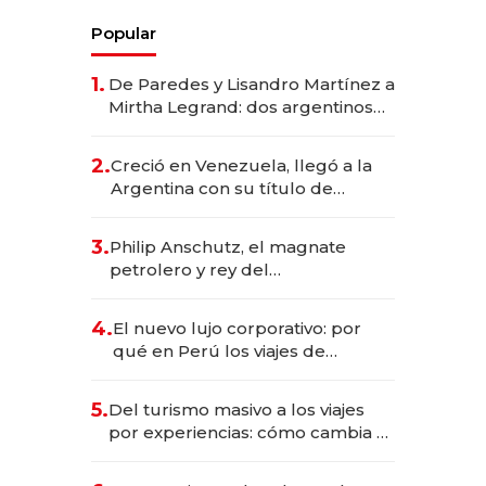
Popular
1.
De Paredes y Lisandro Martínez a
Mirtha Legrand: dos argentinos
impulsan el negocio del wellness
deportivo y el cuidado corporal
2.
Creció en Venezuela, llegó a la
Argentina con su título de
abogado y construyó un imperio
gastronómico que revoluciona
3.
Philip Anschutz, el magnate
las marcas "fast premium"
petrolero y rey del
entretenimiento que va por la
licitación de Tecnópolis junto a
4.
El nuevo lujo corporativo: por
Fénix
qué en Perú los viajes de
negocios dejan de ser reuniones
para convertirse en experiencias
5.
Del turismo masivo a los viajes
transformadoras
por experiencias: cómo cambia el
negocio de la asistencia al viajero