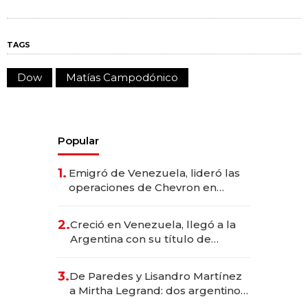
TAGS
Dow
Matías Campodónico
Popular
1.
Emigró de Venezuela, lideró las
operaciones de Chevron en
EE.UU. y hoy es la única mujer
CEO en Vaca Muerta
2.
Creció en Venezuela, llegó a la
Argentina con su título de
abogado y construyó un imperio
gastronómico que revoluciona
3.
De Paredes y Lisandro Martínez
las marcas "fast premium"
a Mirtha Legrand: dos argentinos
impulsan el negocio del wellness