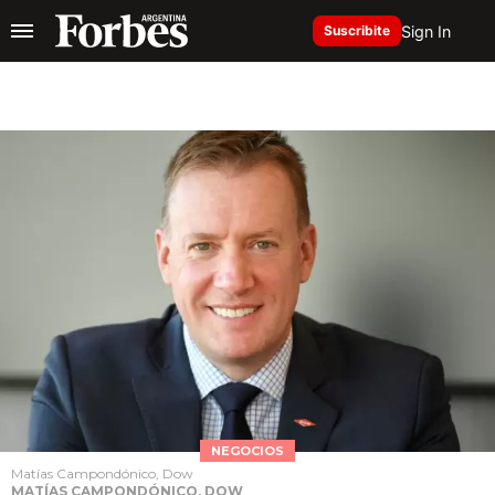
Sign In
Suscribite
NEGOCIOS
Matías Campondónico, Dow
MATÍAS CAMPONDÓNICO, DOW