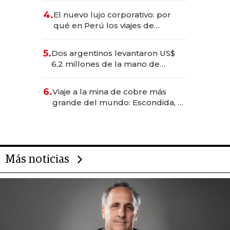
deportivo y el cuidado corporal
4.
El nuevo lujo corporativo: por
qué en Perú los viajes de
negocios dejan de ser reuniones
para convertirse en experiencias
5.
Dos argentinos levantaron US$
transformadoras
6,2 millones de la mano de
Rauch, Englebienne y Woloski
6.
Viaje a la mina de cobre más
grande del mundo: Escondida, el
gigante chileno que exporta US$
14.000 millones anuales
Más noticias