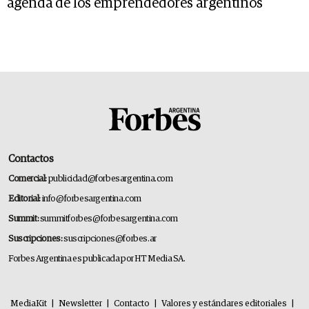
agenda de los emprendedores argentinos
Contactos
Comercial:
publicidad@forbesargentina.com
Editorial:
info@forbesargentina.com
Summit:
summitforbes@forbesargentina.com
Suscripciones:
suscripciones@forbes.ar
Forbes Argentina es publicada por HT Media SA.
MediaKit
|
Newsletter
|
Contacto
|
Valores y estándares editoriales
|