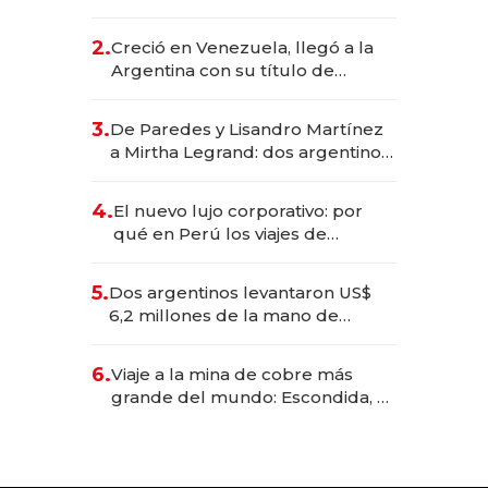
EE.UU. y hoy es la única mujer
CEO en Vaca Muerta
2.
Creció en Venezuela, llegó a la
Argentina con su título de
abogado y construyó un imperio
gastronómico que revoluciona
3.
De Paredes y Lisandro Martínez
las marcas "fast premium"
a Mirtha Legrand: dos argentinos
impulsan el negocio del wellness
deportivo y el cuidado corporal
4.
El nuevo lujo corporativo: por
qué en Perú los viajes de
negocios dejan de ser reuniones
para convertirse en experiencias
5.
Dos argentinos levantaron US$
transformadoras
6,2 millones de la mano de
Rauch, Englebienne y Woloski
6.
Viaje a la mina de cobre más
grande del mundo: Escondida, el
gigante chileno que exporta US$
14.000 millones anuales