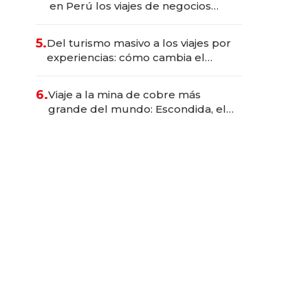
en Perú los viajes de negocios
dejan de ser reuniones para
convertirse en experiencias
5.
Del turismo masivo a los viajes por
transformadoras
experiencias: cómo cambia el
negocio de la asistencia al viajero
6.
Viaje a la mina de cobre más
grande del mundo: Escondida, el
gigante chileno que exporta US$
14.000 millones anuales