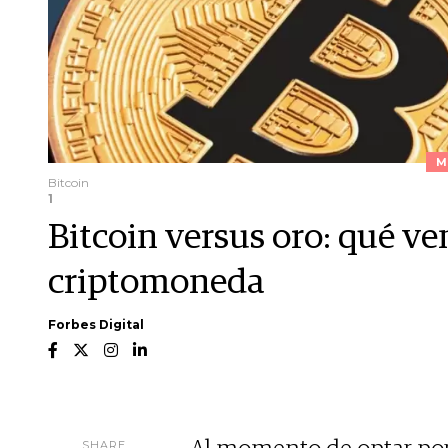
M
Bitcoin
1
Bitcoin versus oro: qué ven
criptomoneda
Forbes Digital
SHARE