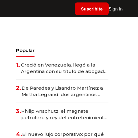
Suscribite
Sign In
Popular
1.
Creció en Venezuela, llegó a la
Argentina con su título de abogado
y construyó un imperio
gastronómico que revoluciona las
2.
De Paredes y Lisandro Martínez a
marcas "fast premium"
Mirtha Legrand: dos argentinos
impulsan el negocio del wellness
deportivo y el cuidado corporal
3.
Philip Anschutz, el magnate
petrolero y rey del entretenimiento
que va por la licitación de
Tecnópolis junto a Fénix
4.
El nuevo lujo corporativo: por qué