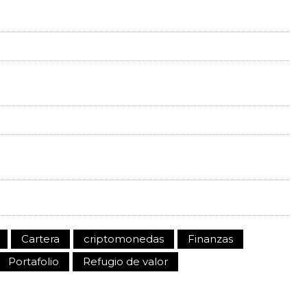
Cartera
criptomonedas
Finanzas
Portafolio
Refugio de valor