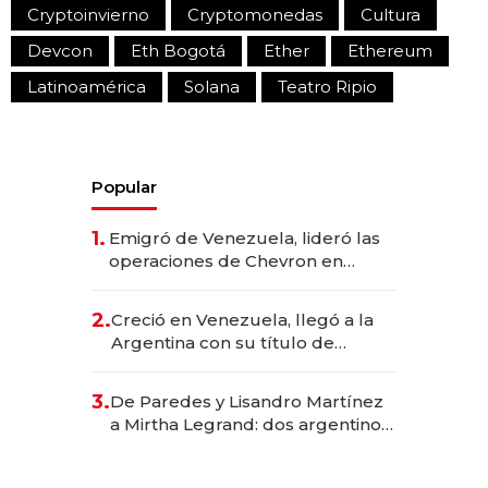
Cryptoinvierno
Cryptomonedas
Cultura
Devcon
Eth Bogotá
Ether
Ethereum
Latinoamérica
Solana
Teatro Ripio
Popular
1.
Emigró de Venezuela, lideró las
operaciones de Chevron en
EE.UU. y hoy es la única mujer
CEO en Vaca Muerta
2.
Creció en Venezuela, llegó a la
Argentina con su título de
abogado y construyó un imperio
gastronómico que revoluciona
3.
De Paredes y Lisandro Martínez
las marcas "fast premium"
a Mirtha Legrand: dos argentinos
impulsan el negocio del wellness
deportivo y el cuidado corporal