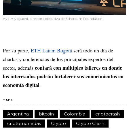
Aya Miyaguchi, directora ejecutiva de Ethereum Foundation
Por su parte,
ETH Latam Bogotá
será todo un día de
charlas y conferencias de los principales expertos del
contará con múltiples talleres en donde
sector, además
los interesados podrán fortalecer sus conocimientos en
economía digital
.
TAGS
Argentina
bitcoin
Colombia
criptocrash
criptomonedas
Crypto
Crypto Crash