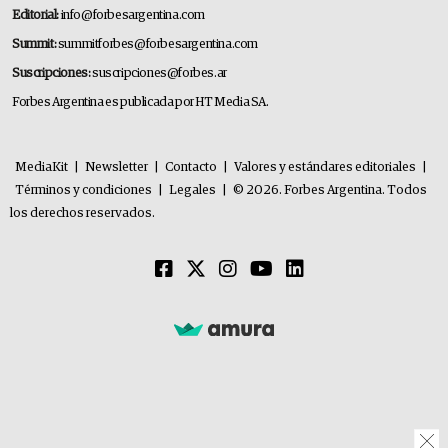
Editorial:
info@forbesargentina.com
Summit:
summitforbes@forbesargentina.com
Suscripciones:
suscripciones@forbes.ar
Forbes Argentina es publicada por HT Media SA.
MediaKit
|
Newsletter
|
Contacto
|
Valores y estándares editoriales
|
Términos y condiciones
|
Legales
|
© 2026. Forbes Argentina. Todos
los derechos reservados.