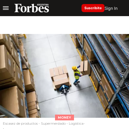
Sign In
Suscribite
MONEY
Escasez de productos - Supermerdado - Logística-
.