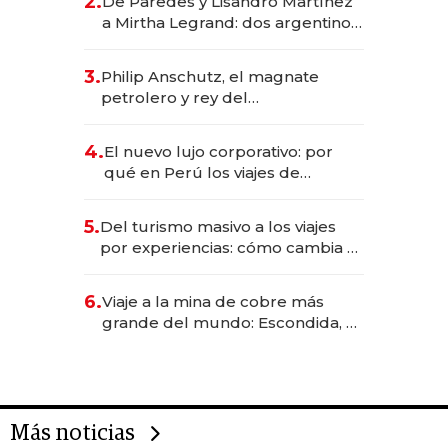
2.
De Paredes y Lisandro Martínez
las marcas "fast premium"
a Mirtha Legrand: dos argentinos
impulsan el negocio del wellness
deportivo y el cuidado corporal
3.
Philip Anschutz, el magnate
petrolero y rey del
entretenimiento que va por la
licitación de Tecnópolis junto a
4.
El nuevo lujo corporativo: por
Fénix
qué en Perú los viajes de
negocios dejan de ser reuniones
para convertirse en experiencias
5.
Del turismo masivo a los viajes
transformadoras
por experiencias: cómo cambia el
negocio de la asistencia al viajero
6.
Viaje a la mina de cobre más
grande del mundo: Escondida, el
gigante chileno que exporta US$
14.000 millones anuales
Más noticias