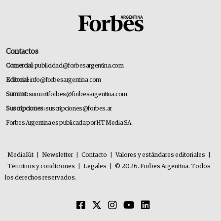
Contactos
Comercial:
publicidad@forbesargentina.com
Editorial:
info@forbesargentina.com
Summit:
summitforbes@forbesargentina.com
Suscripciones:
suscripciones@forbes.ar
Forbes Argentina es publicada por HT Media SA.
MediaKit
|
Newsletter
|
Contacto
|
Valores y estándares editoriales
|
Términos y condiciones
|
Legales
|
© 2026. Forbes Argentina. Todos
los derechos reservados.