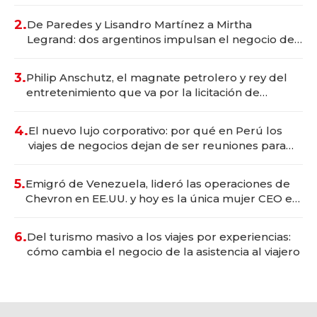
gastronómico que revoluciona las marcas "fast
premium"
2.
De Paredes y Lisandro Martínez a Mirtha
Legrand: dos argentinos impulsan el negocio del
wellness deportivo y el cuidado corporal
3.
Philip Anschutz, el magnate petrolero y rey del
entretenimiento que va por la licitación de
Tecnópolis junto a Fénix
4.
El nuevo lujo corporativo: por qué en Perú los
viajes de negocios dejan de ser reuniones para
convertirse en experiencias transformadoras
5.
Emigró de Venezuela, lideró las operaciones de
Chevron en EE.UU. y hoy es la única mujer CEO en
Vaca Muerta
6.
Del turismo masivo a los viajes por experiencias:
cómo cambia el negocio de la asistencia al viajero