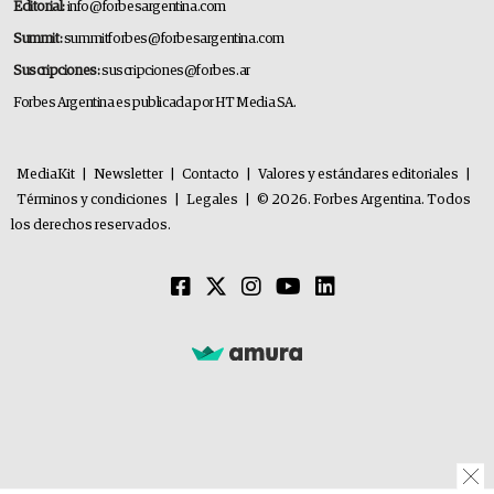
Editorial:
info@forbesargentina.com
Summit:
summitforbes@forbesargentina.com
Suscripciones:
suscripciones@forbes.ar
Forbes Argentina es publicada por HT Media SA.
MediaKit
|
Newsletter
|
Contacto
|
Valores y estándares editoriales
|
Términos y condiciones
|
Legales
|
© 2026. Forbes Argentina. Todos
los derechos reservados.