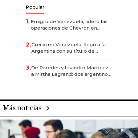
Popular
1.
Emigró de Venezuela, lideró las
operaciones de Chevron en
EE.UU. y hoy es la única mujer
CEO en Vaca Muerta
2.
Creció en Venezuela, llegó a la
Argentina con su título de
abogado y construyó un imperio
gastronómico que revoluciona
3.
De Paredes y Lisandro Martínez
las marcas "fast premium"
a Mirtha Legrand: dos argentinos
impulsan el negocio del wellness
deportivo y el cuidado corporal
Más noticias