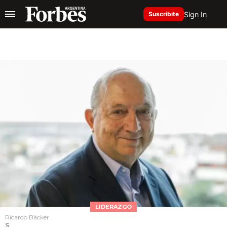
Sign In
Suscribite
LIDERAZGO
Ricardo Bäcker
S