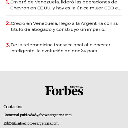
1.
Emigró de Venezuela, lideró las operaciones de
Chevron en EE.UU. y hoy es la única mujer CEO en
Vaca Muerta
2.
Creció en Venezuela, llegó a la Argentina con su
título de abogado y construyó un imperio
gastronómico que revoluciona las marcas "fast
premium"
3.
De la telemedicina transaccional al bienestar
inteligente: la evolución de doc24 para
transformar a las organizaciones
Contactos
Comercial:
publicidad@forbesargentina.com
Editorial:
info@forbesargentina.com