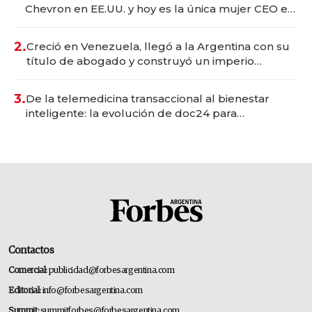
Chevron en EE.UU. y hoy es la única mujer CEO en
Vaca Muerta
2.
Creció en Venezuela, llegó a la Argentina con su
título de abogado y construyó un imperio
gastronómico que revoluciona las marcas "fast
premium"
3.
De la telemedicina transaccional al bienestar
inteligente: la evolución de doc24 para
transformar a las organizaciones
Contactos
Comercial:
publicidad@forbesargentina.com
Editorial:
info@forbesargentina.com
Summit:
summitforbes@forbesargentina.com