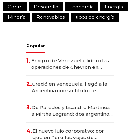
Cobre
Desarrollo
Economía
Energía
Minería
Renovables
tipos de energía
Popular
1.
Emigró de Venezuela, lideró las
operaciones de Chevron en
EE.UU. y hoy es la única mujer
CEO en Vaca Muerta
2.
Creció en Venezuela, llegó a la
Argentina con su título de
abogado y construyó un imperio
gastronómico que revoluciona
3.
De Paredes y Lisandro Martínez
las marcas "fast premium"
a Mirtha Legrand: dos argentinos
impulsan el negocio del wellness
deportivo y el cuidado corporal
4.
El nuevo lujo corporativo: por
qué en Perú los viajes de