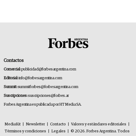
Contactos
Comercial:
publicidad@forbesargentina.com
Editorial:
info@forbesargentina.com
Summit:
summitforbes@forbesargentina.com
Suscripciones:
suscripciones@forbes.ar
Forbes Argentina es publicada por HT Media SA.
MediaKit
|
Newsletter
|
Contacto
|
Valores y estándares editoriales
|
Términos y condiciones
|
Legales
|
© 2026. Forbes Argentina. Todos