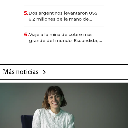
negocios dejan de ser reuniones
para convertirse en experiencias
5.
Dos argentinos levantaron US$
transformadoras
6,2 millones de la mano de
Rauch, Englebienne y Woloski
6.
Viaje a la mina de cobre más
grande del mundo: Escondida, el
gigante chileno que exporta US$
14.000 millones anuales
Más noticias