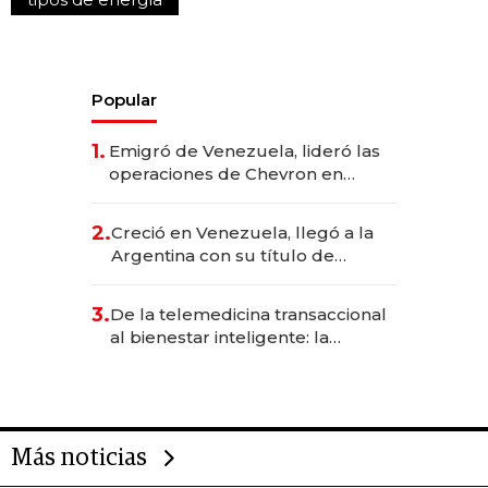
Popular
1.
Emigró de Venezuela, lideró las
operaciones de Chevron en
EE.UU. y hoy es la única mujer
CEO en Vaca Muerta
2.
Creció en Venezuela, llegó a la
Argentina con su título de
abogado y construyó un imperio
gastronómico que revoluciona
3.
De la telemedicina transaccional
las marcas "fast premium"
al bienestar inteligente: la
evolución de doc24 para
transformar a las organizaciones
Más noticias