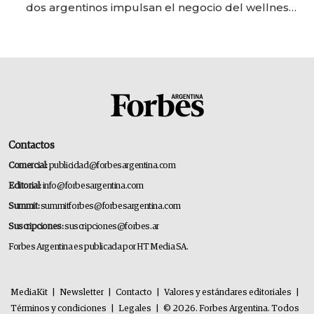
dos argentinos impulsan el negocio del wellness
deportivo y el cuidado corporal
Contactos
Comercial:
publicidad@forbesargentina.com
Editorial:
info@forbesargentina.com
Summit:
summitforbes@forbesargentina.com
Suscripciones:
suscripciones@forbes.ar
Forbes Argentina es publicada por HT Media SA.
MediaKit
|
Newsletter
|
Contacto
|
Valores y estándares editoriales
|
Términos y condiciones
|
Legales
|
© 2026. Forbes Argentina. Todos