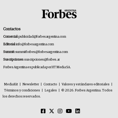
Contactos
Comercial:
publicidad@forbesargentina.com
Editorial:
info@forbesargentina.com
Summit:
summitforbes@forbesargentina.com
Suscripciones:
suscripciones@forbes.ar
Forbes Argentina es publicada por HT Media SA.
MediaKit
|
Newsletter
|
Contacto
|
Valores y estándares editoriales
|
Términos y condiciones
|
Legales
|
© 2026. Forbes Argentina. Todos
los derechos reservados.