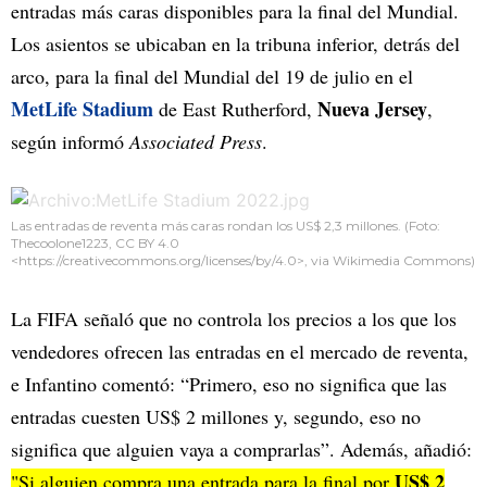
entradas más caras disponibles para la final del Mundial.
Los asientos se ubicaban en la tribuna inferior, detrás del
arco, para la final del Mundial del 19 de julio en el
MetLife Stadium
Nueva Jersey
de East Rutherford,
,
según informó
Associated Press
.
Las entradas de reventa más caras rondan los US$ 2,3 millones. (Foto:
Thecoolone1223, CC BY 4.0
<https://creativecommons.org/licenses/by/4.0>, via Wikimedia Commons)
La FIFA señaló que no controla los precios a los que los
vendedores ofrecen las entradas en el mercado de reventa,
e Infantino comentó: “Primero, eso no significa que las
entradas cuesten US$ 2 millones y, segundo, eso no
significa que alguien vaya a comprarlas”. Además, añadió:
US$ 2
"Si alguien compra una entrada para la final por