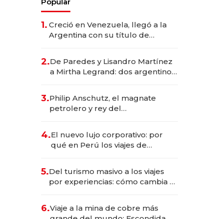
Popular
1.
Creció en Venezuela, llegó a la
Argentina con su título de
abogado y construyó un imperio
gastronómico que revoluciona
2.
De Paredes y Lisandro Martínez
las marcas "fast premium"
a Mirtha Legrand: dos argentinos
impulsan el negocio del wellness
deportivo y el cuidado corporal
3.
Philip Anschutz, el magnate
petrolero y rey del
entretenimiento que va por la
licitación de Tecnópolis junto a
4.
El nuevo lujo corporativo: por
Fénix
qué en Perú los viajes de
negocios dejan de ser reuniones
para convertirse en experiencias
5.
Del turismo masivo a los viajes
transformadoras
por experiencias: cómo cambia el
negocio de la asistencia al viajero
6.
Viaje a la mina de cobre más
grande del mundo: Escondida, el