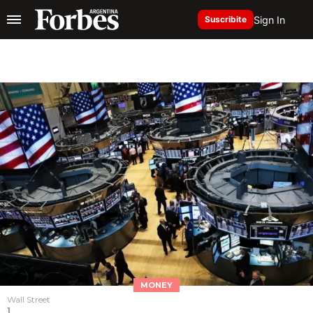
Sign In
Suscribite
MONEY
Wall Street
1