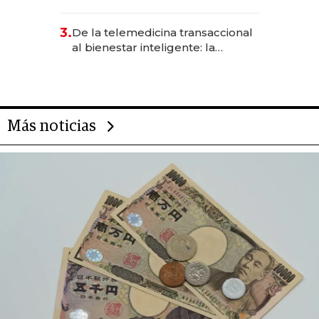
abogado y construyó un imperio
gastronómico que revoluciona
3.
De la telemedicina transaccional
las marcas "fast premium"
al bienestar inteligente: la
evolución de doc24 para
transformar a las organizaciones
Más noticias