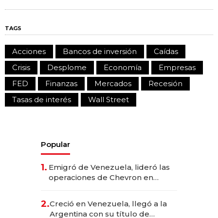
TAGS
Acciones
Bancos de inversión
Caídas
Crisis
Desplome
Economía
Empresas
FED
Finanzas
Mercados
Recesión
Tasas de interés
Wall Street
Popular
1.
Emigró de Venezuela, lideró las
operaciones de Chevron en
EE.UU. y hoy es la única mujer
CEO en Vaca Muerta
2.
Creció en Venezuela, llegó a la
Argentina con su título de