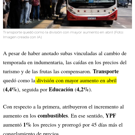
Transporte quedó como la división con mayor aumento en abril (Foto:
Imagen creada con IA)
A pesar de haber anotado subas vinculadas al cambio de
temporada en indumentaria, las caídas en los precios del
Transporte
turismo y de las frutas las compensaron.
quedó como la
división con mayor aumento en abril
4,4%
Educación
4,2%
(
), seguida por
(
).
Con respecto a la primera, atribuyeron el incremento al
combustibles
YPF
aumento en los
. En ese sentido,
1%
aumentó
los precios y prorrogó por 45 días más el
congelamiento de precios.