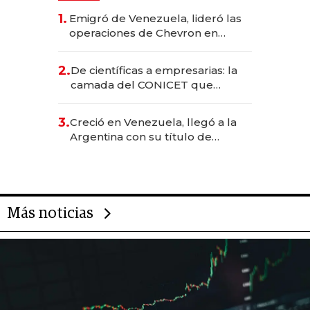
1.
Emigró de Venezuela, lideró las
operaciones de Chevron en
EE.UU. y hoy es la única mujer
CEO en Vaca Muerta
2.
De científicas a empresarias: la
camada del CONICET que
levantó más de US$ 40 millones
para fundar startups biotech
3.
Creció en Venezuela, llegó a la
Argentina con su título de
abogado y construyó un imperio
gastronómico que revoluciona
las marcas "fast premium"
Más noticias