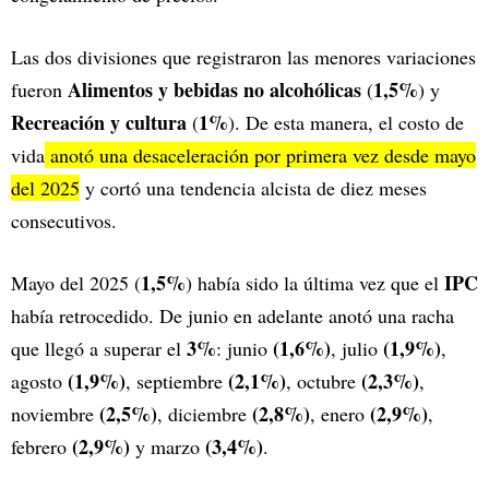
Las dos divisiones que registraron las menores variaciones
Alimentos y bebidas no alcohólicas
1,5%
fueron
(
) y
Recreación y cultura
1%
(
). De esta manera, el costo de
vida
anotó una desaceleración por primera vez desde mayo
del 2025
y cortó una tendencia alcista de diez meses
consecutivos.
1,5%
IPC
Mayo del 2025 (
) había sido la última vez que el
había retrocedido. De junio en adelante anotó una racha
3%
(1,6%)
(1,9%)
que llegó a superar el
: junio
, julio
,
(1,9%)
(2,1%)
(2,3%)
agosto
, septiembre
, octubre
,
(2,5%)
(2,8%)
(2,9%)
noviembre
, diciembre
, enero
,
(2,9%)
(3,4%)
febrero
y marzo
.