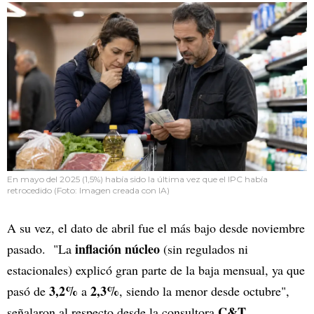
En mayo del 2025 (1,5%) había sido la última vez que el IPC había
retrocedido (Foto: Imagen creada con IA)
A su vez, el dato de abril fue el más bajo desde noviembre
inflación núcleo
pasado. "La
(sin regulados ni
estacionales) explicó gran parte de la baja mensual, ya que
3,2%
2,3%
pasó de
a
, siendo la menor desde octubre",
C&T
señalaron al respecto desde la consultora
.