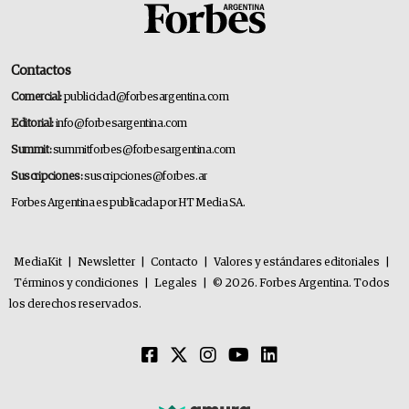
Contactos
Comercial:
publicidad@forbesargentina.com
Editorial:
info@forbesargentina.com
Summit:
summitforbes@forbesargentina.com
Suscripciones:
suscripciones@forbes.ar
Forbes Argentina es publicada por HT Media SA.
MediaKit
|
Newsletter
|
Contacto
|
Valores y estándares editoriales
|
Términos y condiciones
|
Legales
|
© 2026. Forbes Argentina. Todos
los derechos reservados.