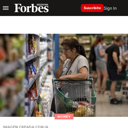
Sign In
Suscribite
MONEY
IMAGEN CREADA CON IA