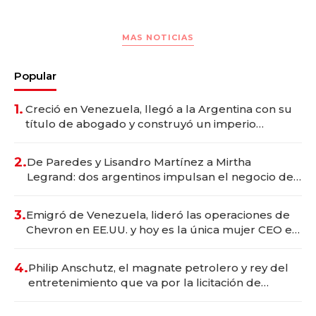
MAS NOTICIAS
Popular
1.
Creció en Venezuela, llegó a la Argentina con su
título de abogado y construyó un imperio
gastronómico que revoluciona las marcas "fast
premium"
2.
De Paredes y Lisandro Martínez a Mirtha
Legrand: dos argentinos impulsan el negocio del
wellness deportivo y el cuidado corporal
3.
Emigró de Venezuela, lideró las operaciones de
Chevron en EE.UU. y hoy es la única mujer CEO en
Vaca Muerta
4.
Philip Anschutz, el magnate petrolero y rey del
entretenimiento que va por la licitación de
Tecnópolis junto a Fénix