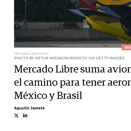
NE
Mercado Libre Avión
PHOTO BY ARTUR WIDAK/NURPHOTO VIA GETTY IMAGES
Mercado Libre suma avion
el camino para tener aero
México y Brasil
Agustín Jamele