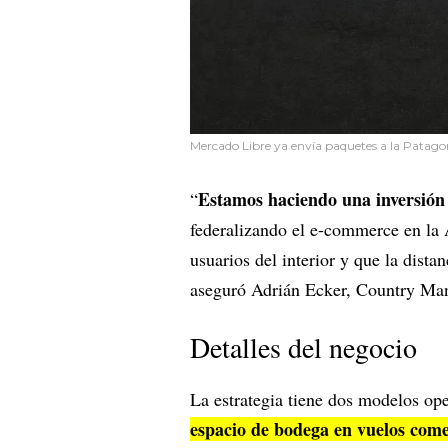
Mercado Libre ya envía paquetes a la Patagon
Estamos haciendo una inversión 
“
federalizando el e-commerce en la A
usuarios del interior y que la dista
aseguró Adrián Ecker, Country Ma
Detalles del negocio
La estrategia tiene dos modelos ope
espacio de bodega en vuelos come