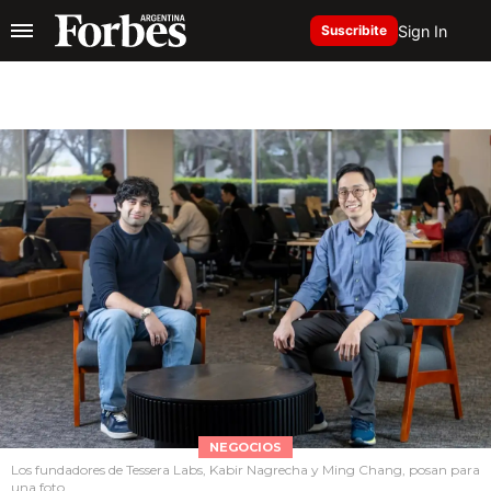
Sign In
Suscribite
NEGOCIOS
Los fundadores de Tessera Labs, Kabir Nagrecha y Ming Chang, posan para
una foto