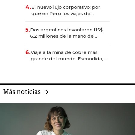
deportivo y el cuidado corporal
4.
El nuevo lujo corporativo: por
qué en Perú los viajes de
negocios dejan de ser reuniones
para convertirse en experiencias
5.
Dos argentinos levantaron US$
transformadoras
6,2 millones de la mano de
Rauch, Englebienne y Woloski
6.
Viaje a la mina de cobre más
grande del mundo: Escondida, el
gigante chileno que exporta US$
14.000 millones anuales
Más noticias