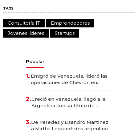
TAGS
Consultoría IT
Emprendedores
Jóvenes líderes
Startups
Popular
1.
Emigró de Venezuela, lideró las
operaciones de Chevron en
EE.UU. y hoy es la única mujer
CEO en Vaca Muerta
2.
Creció en Venezuela, llegó a la
Argentina con su título de
abogado y construyó un imperio
gastronómico que revoluciona
3.
De Paredes y Lisandro Martínez
las marcas "fast premium"
a Mirtha Legrand: dos argentinos
impulsan el negocio del wellness